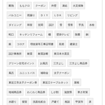
断熱
ももクロ
クーポン
外壁
凍結
火災保険
バルコニー
雨漏り
ＤＩＹ
ＬＤＫ
リビング
ダイニング
和室
玄関
設計
雪
雪害
手洗
水栓
蛇口
キッチンリフォーム
棚
壁掛テレビ
除菌
銅
銀
コロナ
増改築等工事証明書
段差
建築士
設計事務所
耐震
耐震診断
東日本大震災
グリーン住宅ポイント
お風呂
三方よし
三方よし商品券
風呂
ユニットバス
補助金
太子クーポン
東近江市太子クーポン券
東近江ケーブルネット
屋根
地域商品券
わくわく商品券
しが割
滋賀県
寒さ対策
水廻り
寝室
洗面化粧台
戸建て
相談
甲賀市
床