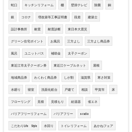
蛇口
キッチンリフォーム
棚
壁掛テレビ
除菌
銅
銀
コロナ
増改築等工事証明書
段差
建築士
設計事務所
耐震
耐震診断
東日本大震災
グリーン住宅ポイント
お風呂
三方よし
三方よし商品券
風呂
ユニットバス
補助金
太子クーポン
東近江市太子クーポン券
東近江ケーブルネット
屋根
地域商品券
わくわく商品券
しが割
滋賀県
寒さ対策
水廻り
寝室
洗面化粧台
戸建て
相談
甲賀市
床
フローリング
見積
見積もり
給湯器
省エネ
バリアフリーリフォーム
バリアフリー
e-radio
こだわりLife Style
水回り
トイレリフォーム
あかねフェア