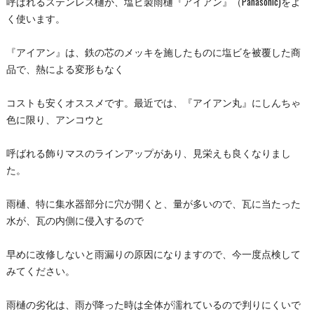
呼ばれるステンレス樋か、塩ビ製雨樋『
アイアン
』（Panasonic)をよ
く使います。
『アイアン』は、鉄の芯のメッキを施したものに塩ビを被覆した商
品で、熱による変形もなく
コストも安くオススメです。最近では、『アイアン丸』にしんちゃ
色に限り、アンコウと
呼ばれる飾りマスのラインアップがあり、見栄えも良くなりまし
た。
雨樋、特に集水器部分に穴が開くと、量が多いので、瓦に当たった
水が、瓦の内側に侵入するので
早めに改修しないと雨漏りの原因になりますので、今一度点検して
みてください。
雨樋の劣化は、雨が降った時は全体が濡れているので判りにくいで