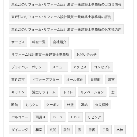
東近江のリフォーム･リフォーム設計滋賀 一級建築士事務所の口コミ情報
東近江のリフォーム･リフォーム設計滋賀 一級建築士事務所の評判
東近江のリフォーム･リフォーム設計滋賀 一級建築士事務所のお客様の声
サービス
料金一覧
会社紹介
リフォーム設計滋賀 一級建築士事務所
お問い合わせ
プライバシーポリシー
メニュー
アクセス
コンセプト
東近江市
ビフォーアフター
オール電化
日野町
浴室
キッチン
浴室リフォーム
トイレ
リノベーション
窓
断熱
ももクロ
クーポン
外壁
凍結
火災保険
バルコニー
雨漏り
ＤＩＹ
ＬＤＫ
リビング
ダイニング
和室
玄関
設計
雪
雪害
手洗
水栓