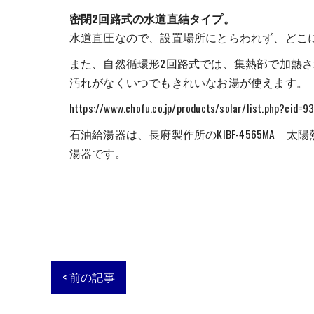
密閉2回路式の水道直結タイプ。
水道直圧なので、設置場所にとらわれず、どこ
また、自然循環形2回路式では、集熱部で加熱
汚れがなくいつでもきれいなお湯が使えます。
https://www.chofu.co.jp/products/solar/list.php?cid=9
石油給湯器は、長府製作所のKIBF-4565M
湯器です。
< 前の記事