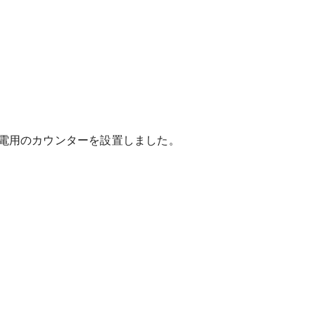
電用のカウンターを設置しました。
したいとの事でしたので、ダイケン工業のハピア
67cmほどでした。
を設置し、ダイニングからもれる明かりで廊下が