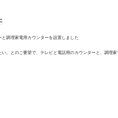
た
ーと調理家電用カウンターを設置しました
たい。とのご要望で、テレビと電話用のカウンターと、調理家
無線LANなどが壁についていたのですが、その壁をスッキリ
は同色のゴム集成材をオーダーで製作し設置しました。
き違い戸でしたが、実際には食器棚でふさがれ、入口の有効幅は
に設置し、有効幅を広げるとともに、既存の鴨居を活かして窓