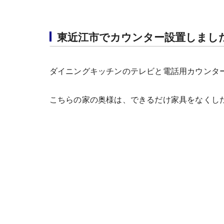
東近江市でカウンター設置しまし
ダイニングキッチンのテレビと電話用カウンタ
こちらの家の奥様は、できるだけ家具をなくし
テレビ用カウンター部分は、元々光のルーターや
ウォールでアクセントをつけて、カウンターに
調理家電用カウンター部分は元々1.5間の4枚引
改修後は入口を有効80cmの外付引戸を廊下側
少し明るくなりました。