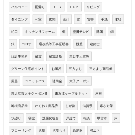
バルコニー
雨漏り
ＤＩＹ
ＬＤＫ
リビング
ダイニング
和室
玄関
設計
雪
雪害
手洗
水栓
蛇口
キッチンリフォーム
棚
壁掛テレビ
除菌
銅
銀
コロナ
増改築等工事証明書
段差
建築士
設計事務所
耐震
耐震診断
東日本大震災
グリーン住宅ポイント
お風呂
三方よし
三方よし商品券
風呂
ユニットバス
補助金
太子クーポン
東近江市太子クーポン券
東近江ケーブルネット
屋根
地域商品券
わくわく商品券
しが割
滋賀県
寒さ対策
水廻り
寝室
洗面化粧台
戸建て
相談
甲賀市
床
フローリング
見積
見積もり
給湯器
省エネ