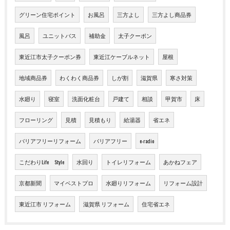
グリーン住宅ポイント
お風呂
三方よし
三方よし商品券
風呂
ユニットバス
補助金
太子クーポン
東近江市太子クーポン券
東近江ケーブルネット
屋根
地域商品券
わくわく商品券
しが割
滋賀県
寒さ対策
水廻り
寝室
洗面化粧台
戸建て
相談
甲賀市
床
フローリング
見積
見積もり
給湯器
省エネ
バリアフリーリフォーム
バリアフリー
e-radio
こだわりLife Style
水回り
トイレリフォーム
あかねフェア
京都新聞
マイベストプロ
水廻りリフォーム
リフォーム設計
東近江市 リフォーム
滋賀県 リフォーム
住宅省エネ