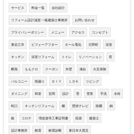
サービス
料金一覧
会社紹介
リフォーム設計滋賀 一級建築士事務所
お問い合わせ
プライバシーポリシー
メニュー
アクセス
コンセプト
東近江市
ビフォーアフター
オール電化
日野町
浴室
キッチン
浴室リフォーム
トイレ
リノベーション
窓
断熱
ももクロ
クーポン
外壁
凍結
火災保険
バルコニー
雨漏り
ＤＩＹ
ＬＤＫ
リビング
ダイニング
和室
玄関
設計
雪
雪害
手洗
水栓
蛇口
キッチンリフォーム
棚
壁掛テレビ
除菌
銅
銀
コロナ
増改築等工事証明書
段差
建築士
設計事務所
耐震
耐震診断
東日本大震災