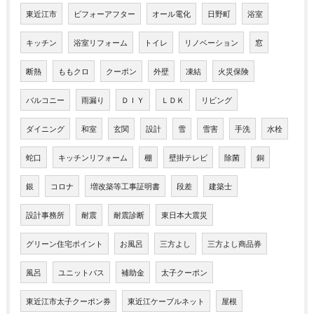
東近江市
ビフォーアフター
オール電化
日野町
浴室
キッチン
浴室リフォーム
トイレ
リノベーション
窓
断熱
ももクロ
クーポン
外壁
凍結
火災保険
バルコニー
雨漏り
ＤＩＹ
ＬＤＫ
リビング
ダイニング
和室
玄関
設計
雪
雪害
手洗
水栓
蛇口
キッチンリフォーム
棚
壁掛テレビ
除菌
銅
銀
コロナ
増改築等工事証明書
段差
建築士
設計事務所
耐震
耐震診断
東日本大震災
グリーン住宅ポイント
お風呂
三方よし
三方よし商品券
風呂
ユニットバス
補助金
太子クーポン
東近江市太子クーポン券
東近江ケーブルネット
屋根