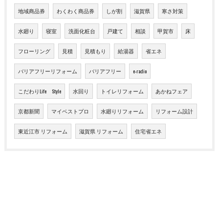
地域商品券
わくわく商品券
しが割
滋賀県
寒さ対策
水廻り
寝室
洗面化粧台
戸建て
相談
甲賀市
床
フローリング
見積
見積もり
給湯器
省エネ
バリアフリーリフォーム
バリアフリー
e-radio
こだわりLife Style
水回り
トイレリフォーム
あかねフェア
京都新聞
マイベストプロ
水廻りリフォーム
リフォーム設計
東近江市 リフォーム
滋賀県 リフォーム
住宅省エネ