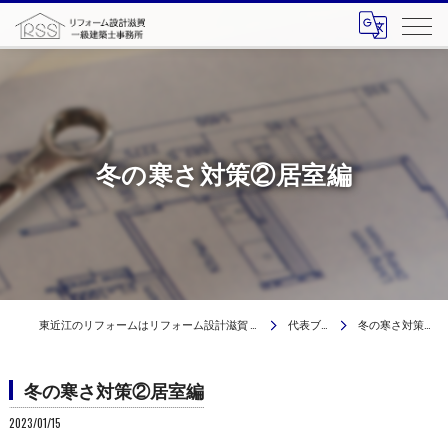
冬の寒さ対策②居室編
東近江のリフォームはリフォーム設計滋賀 一級建築士事務所
代表ブログ
冬の寒さ対策②居室編
冬の寒さ対策②居室編
2023/01/15