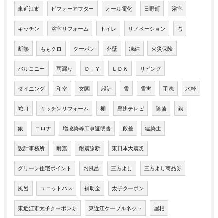
東近江市
ビフォーアフター
オール電化
日野町
浴室
キッチン
浴室リフォーム
トイレ
リノベーション
窓
断熱
ももクロ
クーポン
外壁
凍結
火災保険
バルコニー
雨漏り
ＤＩＹ
ＬＤＫ
リビング
ダイニング
和室
玄関
設計
雪
雪害
手洗
水栓
蛇口
キッチンリフォーム
棚
壁掛テレビ
除菌
銅
銀
コロナ
増改築等工事証明書
段差
建築士
設計事務所
耐震
耐震診断
東日本大震災
グリーン住宅ポイント
お風呂
三方よし
三方よし商品券
風呂
ユニットバス
補助金
太子クーポン
東近江市太子クーポン券
東近江ケーブルネット
屋根