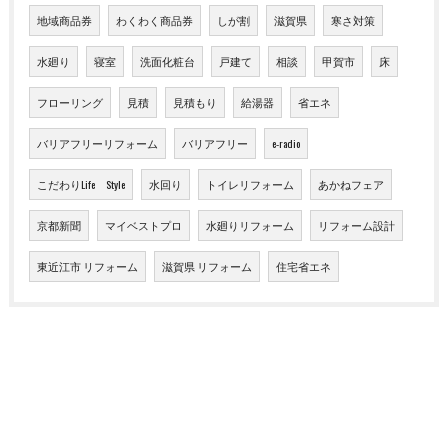
地域商品券
わくわく商品券
しが割
滋賀県
寒さ対策
水廻り
寝室
洗面化粧台
戸建て
相談
甲賀市
床
フローリング
見積
見積もり
給湯器
省エネ
バリアフリーリフォーム
バリアフリー
e-radio
こだわりLife Style
水回り
トイレリフォーム
あかねフェア
京都新聞
マイベストプロ
水廻りリフォーム
リフォーム設計
東近江市 リフォーム
滋賀県 リフォーム
住宅省エネ