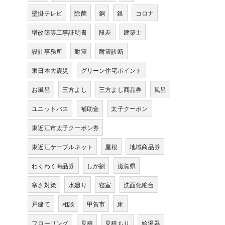
壁掛テレビ
除菌
銅
銀
コロナ
増改築等工事証明書
段差
建築士
設計事務所
耐震
耐震診断
東日本大震災
グリーン住宅ポイント
お風呂
三方よし
三方よし商品券
風呂
ユニットバス
補助金
太子クーポン
東近江市太子クーポン券
東近江ケーブルネット
屋根
地域商品券
わくわく商品券
しが割
滋賀県
寒さ対策
水廻り
寝室
洗面化粧台
戸建て
相談
甲賀市
床
フローリング
見積
見積もり
給湯器