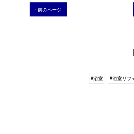
< 前のページ
#浴室
#浴室リフ